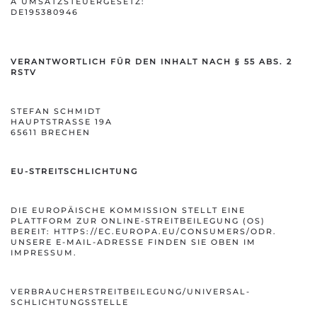
UMSATZSTEUERGESETZ:
DE195380946
VERANTWORTLICH FÜR DEN INHALT NACH § 55 ABS. 2
RSTV
STEFAN SCHMIDT
HAUPTSTRASSE 19A
65611 BRECHEN
EU-STREITSCHLICHTUNG
DIE EUROPÄISCHE KOMMISSION STELLT EINE
PLATTFORM ZUR ONLINE-STREITBEILEGUNG (OS)
BEREIT:
HTTPS://EC.EUROPA.EU/CONSUMERS/ODR
.
UNSERE E-MAIL-ADRESSE FINDEN SIE OBEN IM
IMPRESSUM.
VERBRAUCHER­STREIT­BEILEGUNG/UNIVERSAL­
SCHLICHTUNGS­STELLE