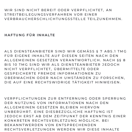
WIR SIND NICHT BEREIT ODER VERPFLICHTET, AN
STREITBEILEGUNGSVERFAHREN VOR EINER
VERBRAUCHERSCHLICHTUNGSSTELLE TEILZUNEHMEN.
HAFTUNG FÜR INHALTE
ALS DIENSTEANBIETER SIND WIR GEMÄSS § 7 ABS.1 TMG F
ÜR EIGENE INHALTE AUF DIESEN SEITEN NACH DEN A
LLGEMEINEN GESETZEN VERANTWORTLICH. NACH §§ 8 B
IS 10 TMG SIND WIR ALS DIENSTEANBIETER JEDOCH N
ICHT VERPFLICHTET, ÜBERMITTELTE ODER G
ESPEICHERTE FREMDE INFORMATIONEN ZU Ü
BERWACHEN ODER NACH UMSTÄNDEN ZU FORSCHEN, D
IE AUF EINE RECHTSWIDRIGE TÄTIGKEIT HINWEISEN.
VERPFLICHTUNGEN ZUR ENTFERNUNG ODER SPERRUNG
DER NUTZUNG VON INFORMATIONEN NACH DEN
ALLGEMEINEN GESETZEN BLEIBEN HIERVON
UNBERÜHRT. EINE DIESBEZÜGLICHE HAFTUNG IST
JEDOCH ERST AB DEM ZEITPUNKT DER KENNTNIS EINER
KONKRETEN RECHTSVERLETZUNG MÖGLICH. BEI
BEKANNTWERDEN VON ENTSPRECHENDEN
RECHTSVERLETZUNGEN WERDEN WIR DIESE INHALTE