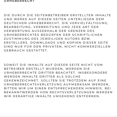
URHEBERRECHT
DIE DURCH DIE SEITENBETREIBER ERSTELLTEN INHALTE
UND WERKE AUF DIESEN SEITEN UNTERLIEGEN DEM
DEUTSCHEN URHEBERRECHT. DIE VERVIELFÄLTIGUNG,
BEARBEITUNG, VERBREITUNG UND JEDE ART DER
VERWERTUNG AUSSERHALB DER GRENZEN DES U
RHEBERRECHTES BEDÜRFEN DER SCHRIFTLICHEN Z
USTIMMUNG DES JEWEILIGEN AUTORS BZW. E
RSTELLERS. DOWNLOADS UND KOPIEN DIESER SEITE S
IND NUR FÜR DEN PRIVATEN, NICHT KOMMERZIELLEN G
EBRAUCH GESTATTET.
SOWEIT DIE INHALTE AUF DIESER SEITE NICHT VOM
BETREIBER ERSTELLT WURDEN, WERDEN DIE
URHEBERRECHTE DRITTER BEACHTET. INSBESONDERE
WERDEN INHALTE DRITTER ALS SOLCHE
GEKENNZEICHNET. SOLLTEN SIE TROTZDEM AUF EINE
URHEBERRECHTSVERLETZUNG AUFMERKSAM WERDEN,
BITTEN WIR UM EINEN ENTSPRECHENDEN HINWEIS. BEI
BEKANNTWERDEN VON RECHTSVERLETZUNGEN WERDEN
WIR DERARTIGE INHALTE UMGEHEND ENTFERNEN.